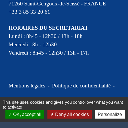
71260 Saint-Gengoux-de-Scissé - FRANCE
+33 3 85 33 20 61
HORAIRES DU SECRETARIAT
Lundi : 8h45 - 12h30 / 13h - 18h
Mercredi : 8h - 12h30
Vendredi : 8h45 - 12h30 / 13h - 17h
Mentions légales
-
Politique de confidentialité
-
Accessibilité
-
Plan du site
-
This site uses cookies and gives you control over what you want
to activate
Gestion des cookies
OK, accept all
Deny all cookies
Personalize